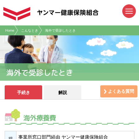
現在表示しているページの位置です。
ページ内を移動するためのリンクです。
サイト内の主なカテゴリメニューへ移動します
このページの本文へ移動します
Home
こんなとき
海外で受診したとき
海外で受診したとき
よくある質問
手続き
解説
海外療養費
事業所窓口部門経由 ヤンマー健康保険組合
提