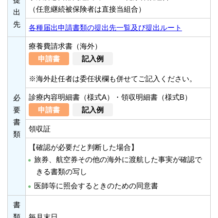
（任意継続被保険者は直接当組合）
出
先
各種届出申請書類の提出先一覧及び提出ルート
療養費請求書（海外）
申請書
記入例
※海外赴任者は委任状欄も併せてご記入ください。
診療内容明細書（様式A）・領収明細書（様式B）
必
要
申請書
記入例
書
領収証
類
【確認が必要だと判断した場合】
旅券、航空券その他の海外に渡航した事実が確認で
きる書類の写し
医師等に照会するときのための同意書
書
類
毎月末日