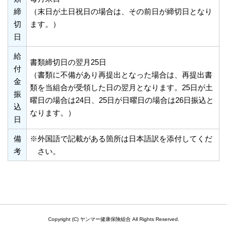
締
（末日が土日祝日の場合は、その前日が締切日となり
切
ます。）
日
給
書類締切日の翌月25日
付
（書類に不備があり再提出となった場合は、再提出書
金
類を当組合が受領した日の翌月となります。25日が土
振
曜日の場合は24日、25日が日曜日の場合は26日振込と
込
なります。）
日
備
※外国語で記載がある箇所は日本語訳を添付してくだ
考
さい。
Copyright (C) ヤンマー健康保険組合 All Rights Reserved.