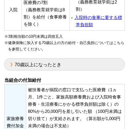
（義務教育就学前は2
医療費の7割
割）
入院
（義務教育就学前は8
割）を給付（食事療養
入院時の食事に要する標
を除く）
準負担額
※3割相当額の10円未満は四捨五入
※健康保険に加入する70歳以上の方の給付・自己負担についてはこちら
を参照してください。
70歳以上になったとき
当組合の付加給付
被扶養者が病院の窓口で支払った医療費（1ヵ
月、1件ごと。家族高額療養費および入院時食事
療養・生活療養にかかる標準負担額は除く）の
80%から20,000円を差し引いた額 （100円未満は
家族療養
切り捨て）が支給されます。（算出額が1,000円
費付加金
未満の場合は不支給）