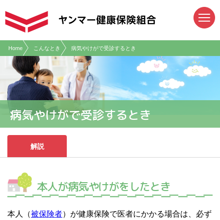
現在表示しているページの位置です。
ページ内を移動するためのリンクです。
サイト内の主なカテゴリメニューへ移動します
このページの本文へ移動します
Home
こんなとき
病気やけがで受診するとき
病気やけがで受診するとき
解説
本人が病気やけがをしたとき
本人（
被保険者
）が健康保険で医者にかかる場合は、必ず