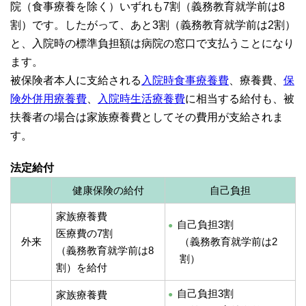
院（食事療養を除く）いずれも7割（義務教育就学前は8
割）です。したがって、あと3割（義務教育就学前は2割）
と、入院時の標準負担額は病院の窓口で支払うことになり
ます。
被保険者本人に支給される
入院時食事療養費
、療養費、
保
険外併用療養費
、
入院時生活療養費
に相当する給付も、被
扶養者の場合は家族療養費としてその費用が支給されま
す。
法定給付
健康保険の給付
自己負担
家族療養費
自己負担3割
医療費の7割
外来
（義務教育就学前は2
（義務教育就学前は8
割）
割）を給付
自己負担3割
家族療養費