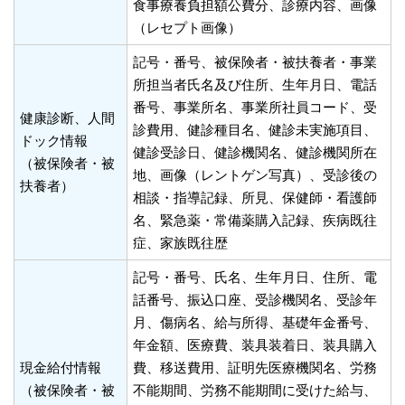
食事療養負担額公費分、診療内容、画像
（レセプト画像）
記号・番号、被保険者・被扶養者・事業
所担当者氏名及び住所、生年月日、電話
番号、事業所名、事業所社員コード、受
健康診断、人間
診費用、健診種目名、健診未実施項目、
ドック情報
健診受診日、健診機関名、健診機関所在
（被保険者・被
地、画像（レントゲン写真）、受診後の
扶養者）
相談・指導記録、所見、保健師・看護師
名、緊急薬・常備薬購入記録、疾病既往
症、家族既往歴
記号・番号、氏名、生年月日、住所、電
話番号、振込口座、受診機関名、受診年
月、傷病名、給与所得、基礎年金番号、
年金額、医療費、装具装着日、装具購入
現金給付情報
費、移送費用、証明先医療機関名、労務
（被保険者・被
不能期間、労務不能期間に受けた給与、