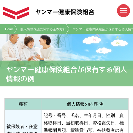
現在表示しているページの位置です。
ページ内を移動するためのリンクです。
サイト内の主なカテゴリメニューへ移動します
このページの本文へ移動します
Home
個人情報保護に関する基本方針
ヤンマー健康保険組合が保有する個人情
ヤンマー健康保険組合が保有する個人
情報の例
種類
個人情報の内容 例
記号・番号、氏名、生年月日、性別、資
格取得日、当初取得日、資格喪失日、標
被保険者・任意
準報酬月額、標準賞与額、被扶養者の有