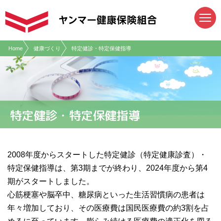
現在表示しているページの位置です。
ページ内を移動するためのリンクです。
サイト内の主なカテゴリメニューへ移動します
このページの本文へ移動します
Home
健康づくり
特定健診・特定保健指導
特定健診・特定保健指導
2008年度からスタートした特定健診（特定健康診査）・
特定保健指導は、第3期までが終わり、2024年度から第4
期がスタートしました。
心筋梗塞や脳卒中、糖尿病といった生活習慣病の患者は
年々増加しており、その医療費は国民医療費の約3割を占