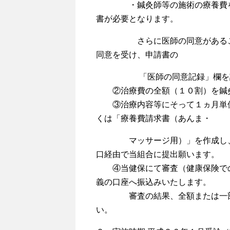
・鍼灸師等の施術の療養費を請求
書が必要となります。
さらに医師の同意があることを
同意を受け、申請書の
「医師の同意記録」欄を記
②治療費の全額（１０割）を鍼灸師
③治療内容等にそって１ヵ月単位（
くは「療養費請求書（あんま・
マッサージ用）」を作成し、領収
口経由で当組合に提出願います。
④当健保にて審査（健康保険での
義の口座へ振込みいたします。
審査の結果、全額または一部不
い。