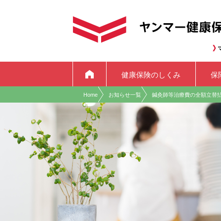
現在表示しているページの位置です。
ページ内を移動するためのリンクです。
サイト内の主なカテゴリメニューへ移動します
このページの本文へ移動します
home
健康保険のしくみ
保
Home
お知らせ一覧
鍼灸師等治療費の全額立替