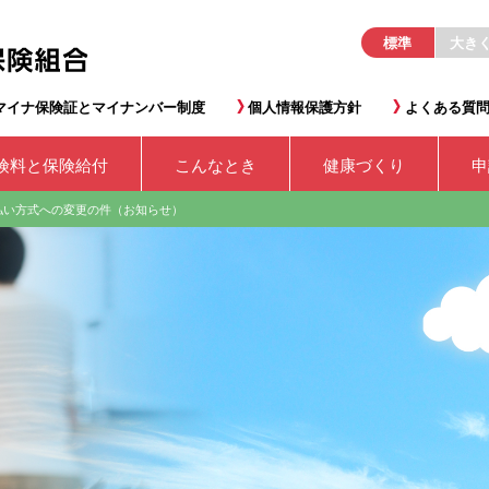
標準
大き
マイナ保険証とマイナンバー制度
個人情報保護方針
よくある質
険料と保険給付
こんなとき
健康づくり
申
払い方式への変更の件（お知らせ）