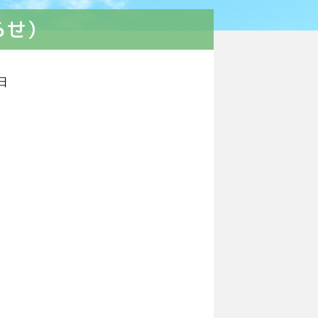
らせ）
3日
灸